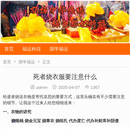
首页
福运科仪
国学福运


首页
国学福运
正文
死者烧衣服要注意什么



admin
2025-04-07
1367
给逝者烧送衣物是寄托哀思的重要方式，这里头确实有不少需要注意
的细节。让我这个过来人给您细细道来：
一、衣物的讲究
烧纸
钱 烧金元宝 烧寒衣 烧纸扎 代办度亡 代办补财库补阴债