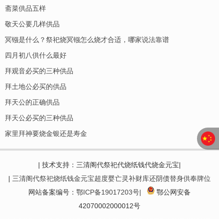
斋菜供品五样
敬天公要几样供品
冥镪是什么？祭祀烧冥镪怎么烧才合适，哪家说法靠谱
四月初八供什么最好
拜观音必买的三种供品
拜土地公必买的供品
拜天公的正确供品
拜天公必买的三种供品
家里拜神要烧金银还是寿金
| 技术支持：三清阁代祭祀代烧纸钱代烧金元宝|
|
三清阁代祭祀烧纸钱金元宝超度婴亡灵补财库还阴债替身供奉牌位
网站备案编号：
鄂ICP备19017203号|
鄂公网安备
42070002000012号