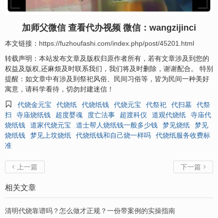
加师父微信 查看代办视频 微信：wangzijinci
本文链接：
https://fuzhoufashi.com/index.php/post/45201.html
转载声明：本站发布文章及版权归原作者所有，若有文章涉及到您的
权益及版权,还麻烦及时联系我们，我们将及时删除，谢谢配合。 特别
提醒：如文章中有涉及到祭祀风俗、民间习俗等，皆为民间一种美好
寓意，请科学看待，切勿封建迷信！

代烧金元宝
代烧纸
代烧纸钱
代烧元宝
代祭祀
代扫墓
代祭
扫
寺庙烧纸钱
超度婴魂
度亡法事
超渡科仪
道观代烧纸
寺庙代
烧纸钱
道家代烧元宝
道士帮人烧纸钱一般多少钱
梦见烧纸
梦见
烧纸钱
梦见上坟烧纸
代烧纸钱和自己烧一样吗
代烧纸服务收费标
准
上一篇
下一篇


相关文章
清明代烧靠谱吗？怎么做才正规？一份带案例的实操指南