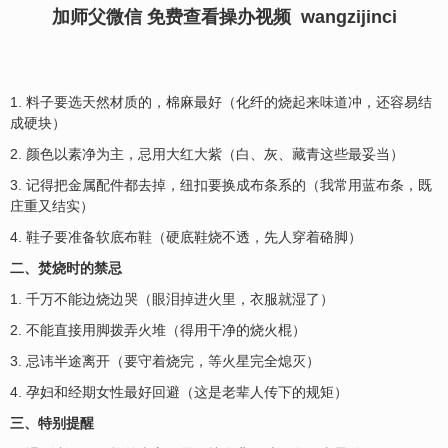
加师父微信 免费查看操办视频 wangzijinci
1. 料子要选天然材质的，棉麻最好（化纤的烧起来味道冲，还容易结
成硬块）
2. 颜色以素净为主，忌用大红大紫（白、灰、藏青这些最妥当）
3. 记得把金属配件都去掉，纽扣要换成布条系的（我常用蓝布条，既
庄重又结实）
4. 鞋子要准备软底布鞋（硬底鞋烧不透，先人穿着硌脚）
二、焚烧时的禁忌
1. 千万不能边烧边哭（眼泪掉进火里，衣服就湿了）
2. 不能直接用脚拨弄火堆（得用干净的烧火棍）
3. 忌讳半途离开（要守着烧完，等火星完全熄灭）
4. 孕妇和经期女性最好回避（这是老辈人传下的规矩）
三、特别提醒