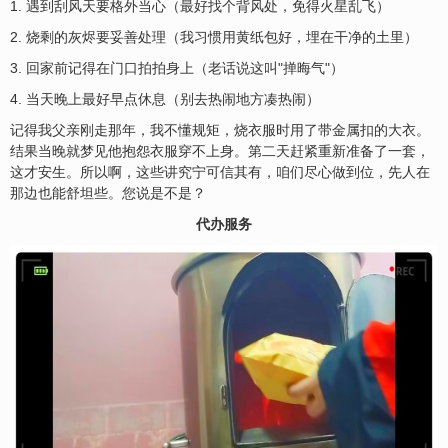
1. 遇到刮风天要格外当心（最好找个背风处，免得火星乱飞）
2. 烧剩的灰烬要妥善处理（我习惯用黄纸包好，埋在干净的土里）
3. 回家前记得在门口拍拍身上（老话说这叫"掸晦气"）
4. 当天晚上最好早点休息（别去热闹地方凑热闹）
记得我父亲刚走那年，我不懂规矩，烧衣服时用了带金属扣的大衣。
结果当晚就梦见他抱怨衣服穿不上身。第二天赶紧重新准备了一套，
这才安生。所以啊，这些讲究宁可信其有，咱们尽心做到位，先人在
那边也能舒坦些。您说是不是？
代办服务