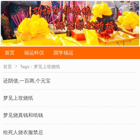
首页
福运科仪
国学福运

首页
Tags：梦见上坟烧纸
还阴债,一百两,个元宝
梦见上坟烧纸
梦见烧真钱和纸钱
给死人烧衣服禁忌