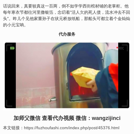
话说回来，真要较真这一百两，倒不如学学西街棺材铺的老掌柜。他
每年寒衣节都往河里撒银箔，念叨着"活人欠的死人债，流水冲去不回
头"。昨儿个见他家重孙子在状元桥放纸船，那船头可都立着个金灿灿
的小元宝呐。
代办服务
加师父微信 查看代办视频 微信：wangzijinci
本文链接：
https://fuzhoufashi.com/index.php/post/45376.html