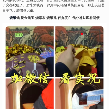
裁剩的黄表纸。您猜怎么着？香炉里的火苗直往上窜，把屋檐下的燕
子窝都映红了。后来才晓得，得用中药铺包草药的麻纸，那上头沾着
百草气，最招魂识路。
烧纸
钱 烧金元宝 烧寒衣 烧纸扎 代办度亡 代办补财库补阴债