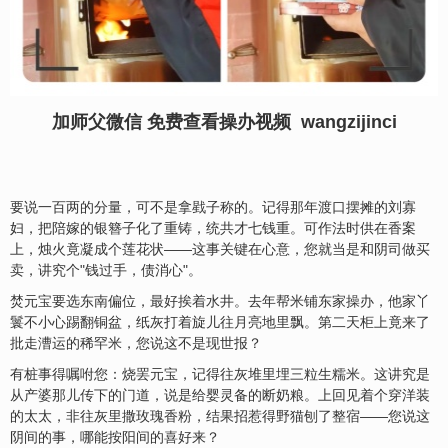
加师父微信 免费查看操办视频 wangzijinci
要说一百两的分量，可不是拿戥子称的。记得那年渡口摆摊的刘寡
妇，把陪嫁的银簪子化了重铸，统共才七钱重。可作法时供在香案
上，烛火竟凝成个莲花状——这事关键在心意，您就当是和阴司做买
卖，讲究个"钱过手，债消心"。
焚元宝要选东南偏位，最好挨着水井。去年帮米铺东家操办，他家丫
鬟不小心踢翻铜盆，纸灰打着旋儿往月亮地里飘。第二天柜上竟来了
批走漕运的稀罕米，您说这不是现世报？
有桩事得嘱咐您：烧罢元宝，记得往灰堆里埋三粒生糯米。这讲究是
从产婆那儿传下的门道，说是给婴灵备的断奶粮。上回见着个穿洋装
的太太，非往灰里撒玫瑰香粉，结果招惹得野猫刨了整宿——您说这
阴间的事，哪能按阳间的喜好来？