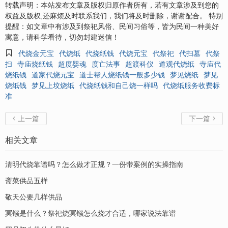
转载声明：本站发布文章及版权归原作者所有，若有文章涉及到您的
权益及版权,还麻烦及时联系我们，我们将及时删除，谢谢配合。 特别
提醒：如文章中有涉及到祭祀风俗、民间习俗等，皆为民间一种美好
寓意，请科学看待，切勿封建迷信！

代烧金元宝
代烧纸
代烧纸钱
代烧元宝
代祭祀
代扫墓
代祭
扫
寺庙烧纸钱
超度婴魂
度亡法事
超渡科仪
道观代烧纸
寺庙代
烧纸钱
道家代烧元宝
道士帮人烧纸钱一般多少钱
梦见烧纸
梦见
烧纸钱
梦见上坟烧纸
代烧纸钱和自己烧一样吗
代烧纸服务收费标
准
上一篇
下一篇


相关文章
清明代烧靠谱吗？怎么做才正规？一份带案例的实操指南
斋菜供品五样
敬天公要几样供品
冥镪是什么？祭祀烧冥镪怎么烧才合适，哪家说法靠谱