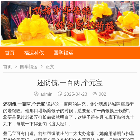
首页
福运科仪
国学福运


首页
国学福运
正文
还阴债,一百两,个元宝



admin
2025-04-23
902
还阴债,一百两,个元宝
说起这一百两的讲究，倒让我想起城隍庙后街
的老银匠。他那口坩埚熔银子的时候，总要念叨"一两银换三钱愿"。
您要是见过老银匠打长命锁就明白了，这银子得在月光底下敲够九十
九下，每敲一下得念句《度人经》。
叠元宝可有门道。前年帮绸缎庄的二太太办这事，她偏用清明节扫墓