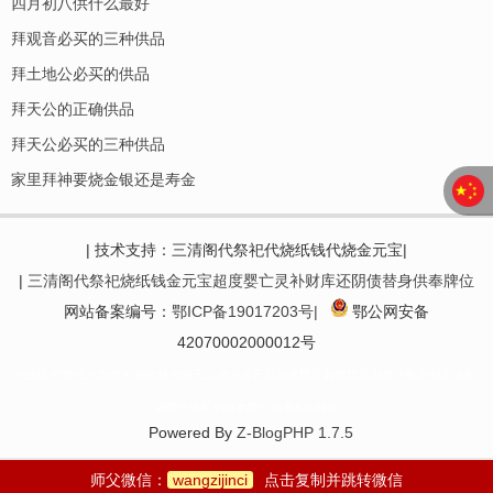
四月初八供什么最好
拜观音必买的三种供品
拜土地公必买的供品
拜天公的正确供品
拜天公必买的三种供品
家里拜神要烧金银还是寿金
| 技术支持：三清阁代祭祀代烧纸钱代烧金元宝|
|
三清阁代祭祀烧纸钱金元宝超度婴亡灵补财库还阴债替身供奉牌位
网站备案编号：
鄂ICP备19017203号|
鄂公网安备
42070002000012号
代烧纸,代祭祀,代祭奠,代烧纸钱,代烧元宝,代烧金元宝,超度婴灵,超渡婴灵,超度法事,补财库法事,
还阴债法事,代供奉牌位,供奉长生牌位
Powered By
Z-BlogPHP 1.7.5
师父微信：
wangzijinci
点击复制并跳转微信